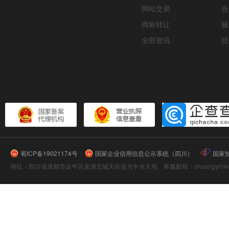
网站交易
合
商标转让
极
全部资讯
担
蜀ICP备19021174号
国家企业信用信息公示系统（四川）
国家
地址：四川省成都市金牛区龙湖北城天街蓝光中央天地 客服邮箱：chuangyiniao@16