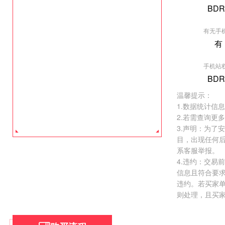
BDR
有无手
有
[垂直行业] 导
手机站
权重:BDR0
BDR
价格:
￥50000.
温馨提示：
去看看 >
1.数据统计信
2.若需查询更
3.声明：为了
目，出现任何
系客服举报。
4.违约：交易
信息且符合要
违约。若买家
则处理，且买