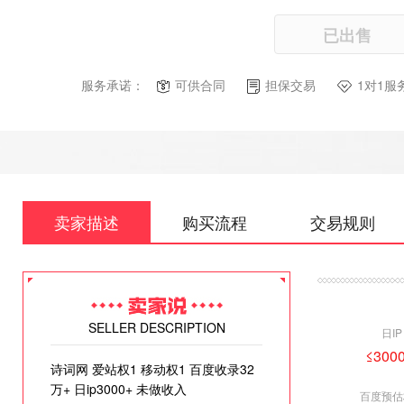
已出售
服务承诺：
可供合同
担保交易
1对1服
卖家描述
购买流程
交易规则
SELLER DESCRIPTION
日IP
≤3000
诗词网 爱站权1 移动权1 百度收录32
万+ 日ip3000+ 未做收入
百度预估