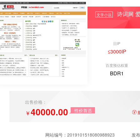
诗词网 爱
文学小说
日IP
≤3000IP
百度预估权重
BDR1
出售价格：
40000.00
性价首选
￥
网站编号：
2019101518080988923
发