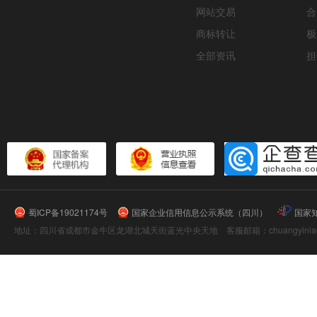
网站交易
合
商标转让
极
全部资讯
担
蜀ICP备19021174号
国家企业信用信息公示系统（四川）
国家
地址：四川省成都市金牛区龙湖北城天街蓝光中央天地 客服邮箱：chuangyiniao@16