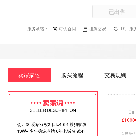
已出售
服务承诺：
可供合同
担保交易
1对1服
卖家描述
购买流程
交易规则
SELLER DESCRIPTION
日IP
≤1000
会计网 爱站双权2 日ip4-6K 搜狗收录
19W+ 多年稳定老站 6年老域名 诚心
百度预估