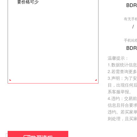
要价格可少
BDR
有无手
/
[垂直行业] 爱
手机站
权重:BDR2
BDR
价格:
￥26000.
温馨提示：
去看看 >
1.数据统计信
2.若需查询更
3.声明：为了
目，出现任何
系客服举报。
4.违约：交易
信息且符合要
违约。若买家
则处理，且买