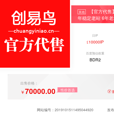
【官方代售】会
其他
年稳定老站 6年
日IP
≤10000IP
百度预估权重
BDR2
出售价格：
70000.00
性价首选
￥
网站编号：
2019101511495044920
发