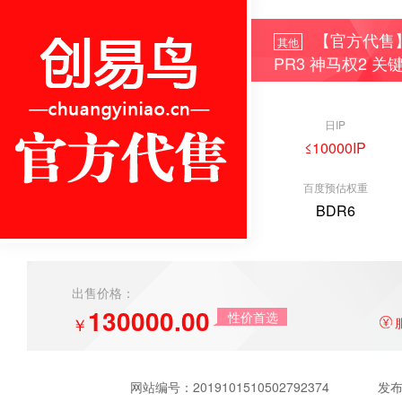
【官方代售】
其他
PR3 神马权2 关
日IP
≤10000IP
百度预估权重
BDR6
出售价格：
130000.00
性价首选
￥
网站编号：
2019101510502792374
发