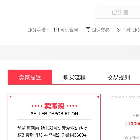
已出售
服务承诺：
可供合同
担保交易
1对1服
卖家描述
购买流程
交易规则
SELLER DESCRIPTION
日IP
≤1000
简笔画网站 站长双权5 爱站权2 移动
权3 搜狗PR3 神马权2 关键词3600+
百度预估