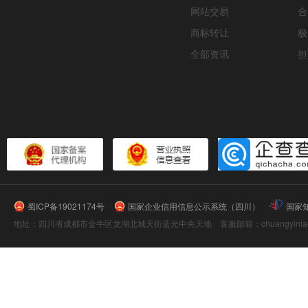
网站交易
合
商标转让
极
全部资讯
担
蜀ICP备19021174号
国家企业信用信息公示系统（四川）
国家
地址：四川省成都市金牛区龙湖北城天街蓝光中央天地 客服邮箱：chuangyiniao@16