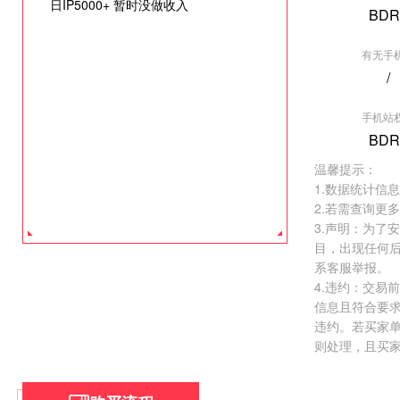
日IP5000+ 暂时没做收入
BDR
有无手
/
[垂直行业] 爱
手机站
权重:BDR2
BDR
价格:
￥26000.
温馨提示：
去看看 >
1.数据统计信
2.若需查询更
3.声明：为了
目，出现任何
系客服举报。
4.违约：交易
信息且符合要
违约。若买家
则处理，且买