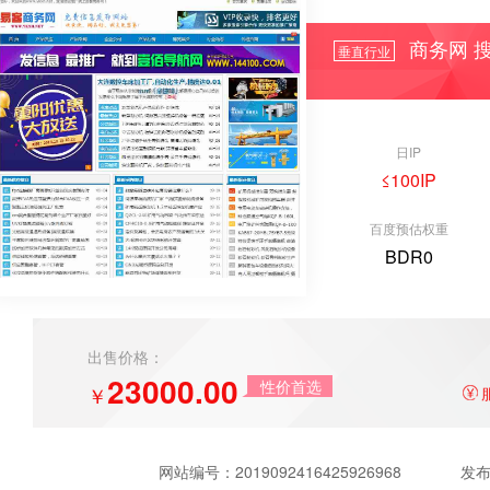
商务网 搜
垂直行业
日IP
≤100IP
百度预估权重
BDR0
出售价格：
23000.00
性价首选
￥
网站编号：
2019092416425926968
发