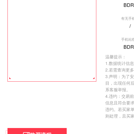
BDR
有无手
/
[垂直行业] 导
手机站
权重:BDR0
BDR
价格:
￥50000.
温馨提示：
去看看 >
1.数据统计信
2.若需查询更
3.声明：为了
目，出现任何
系客服举报。
4.违约：交易
信息且符合要
违约。若买家
则处理，且买