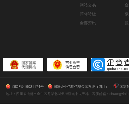
网站交易
合
商标转让
极
全部资讯
担
蜀ICP备19021174号
国家企业信用信息公示系统（四川）
国家
地址：四川省成都市金牛区龙湖北城天街蓝光中央天地 客服邮箱：chuangyiniao@16