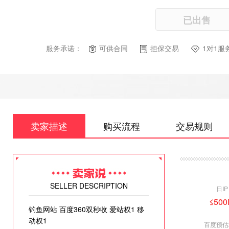
已出售
服务承诺：
可供合同
担保交易
1对1服
卖家描述
购买流程
交易规则
SELLER DESCRIPTION
日IP
≤500
钓鱼网站 百度360双秒收 爱站权1 移
动权1
百度预估