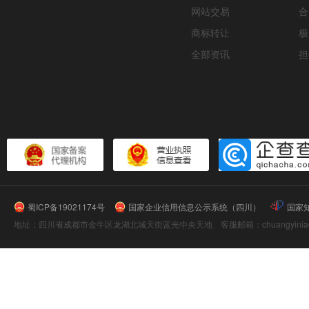
网站交易
合
商标转让
极
全部资讯
担
蜀ICP备19021174号
国家企业信用信息公示系统（四川）
国家
地址：四川省成都市金牛区龙湖北城天街蓝光中央天地 客服邮箱：chuangyiniao@16