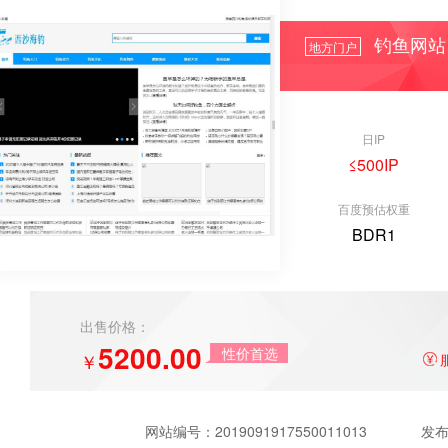
钓鱼网站 
地方门户
日IP
≤500IP
百度预估权重
BDR1
出售价格：
5200.00
性价首选
￥
网站编号：
2019091917550011013
发