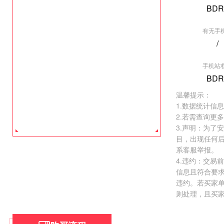
BDR
有无手
/
[垂直行业] 导航站 爱站双...
[其他] 必应权
手机站
权重:BDR0
权重:BDR0
BDR
价格:
￥50000.00
价格:
￥12000.
温馨提示：
去看看 >
去看看 >
1.数据统计信
2.若需查询更
3.声明：为了
目，出现任何
系客服举报。
4.违约：交易
信息且符合要
违约。若买家
则处理，且买