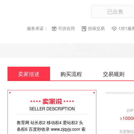
已出售
服务承诺：
可供合同
担保交易
1对1服
卖家描述
购买流程
交易规则
SELLER DESCRIPTION
日IP
>1000
教育网 站长权2 移动权4 爱站权2 头
条权6 百度秒收录 www.zjqyjy.com 索
百度预估