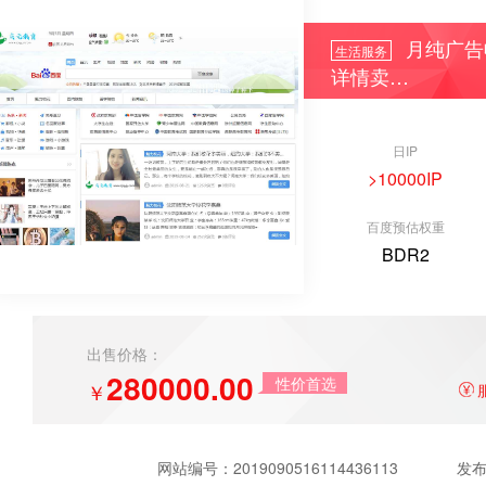
月纯广告收
生活服务
详情卖…
日IP
>10000IP
百度预估权重
BDR2
出售价格：
280000.00
性价首选
￥
网站编号：
2019090516114436113
发