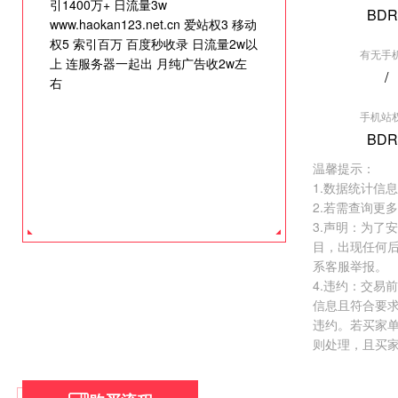
引1400万+ 日流量3w
BDR
www.haokan123.net.cn 爱站权3 移动
权5 索引百万 百度秒收录 日流量2w以
有无手
上 连服务器一起出 月纯广告收2w左
/
右
[垂直行业] 导
手机站
权重:BDR0
BDR
价格:
￥50000.
温馨提示：
去看看 >
1.数据统计信
2.若需查询更
3.声明：为了
目，出现任何
系客服举报。
4.违约：交易
信息且符合要
违约。若买家
则处理，且买