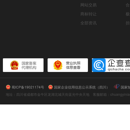
网站交易
合
商标转让
极
全部资讯
担
蜀ICP备19021174号
国家企业信用信息公示系统（四川）
国家
地址：四川省成都市金牛区龙湖北城天街蓝光中央天地 客服邮箱：chuangyiniao@16