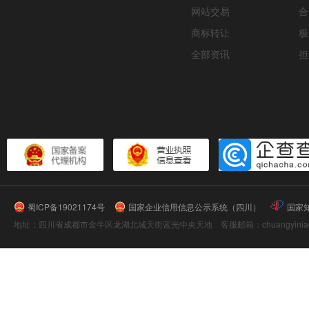
网站交易
合
商标转让
极
全部资讯
担
蜀ICP备19021174号
国家企业信用信息公示系统（四川）
国家
地址：四川省成都市金牛区龙湖北城天街蓝光中央天地 客服邮箱：chuangyiniao@16