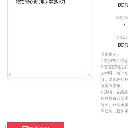
稳定 诚心要可联系客服小刀
BDR
有无手
/
手机站
BDR
温馨提示：
1.数据统计信
2.若需查询更
3.声明：为了
目，出现任何
系客服举报。
4.违约：交易
信息且符合要
违约。若买家
则处理，且买