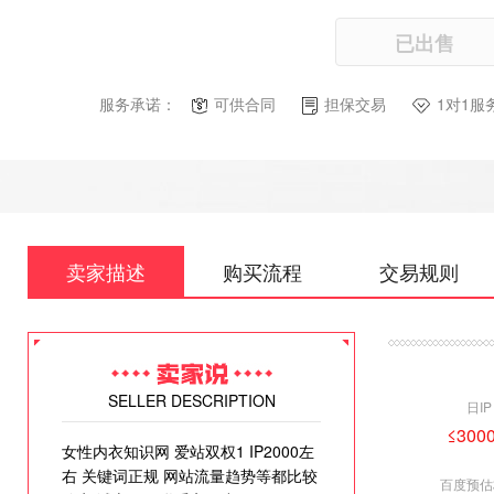
已出售
服务承诺：
可供合同
担保交易
1对1服
卖家描述
购买流程
交易规则
SELLER DESCRIPTION
日IP
≤3000
女性内衣知识网 爱站双权1 IP2000左
右 关键词正规 网站流量趋势等都比较
百度预估