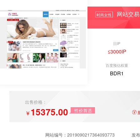
网站交易
时尚女性
日IP
≤3000IP
百度预估权重
BDR1
出售价格：
15375.00
性价首选
￥
网站编号：
2019090217364093773
发