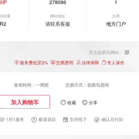
0IP
278096
1
估权重
网站地址
分类
R2
请联系客服
地方门户
关注创易鸟网站：
服务费低至2%
交易透明
法律保障
专人谈价
发布时间：一周前
交易方式：创易鸟居间
加入购物车
收藏
分享
1对1服务
极速退款
支持线下
确认后付款