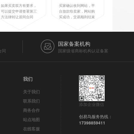
如果买卖双方有要求，
买家确认收到网站，平
可以提交申请签署第三
台放款给卖家，网站购
方法律转让居间合同
买成功，交易顺利结束
国家备案机构
合同
国家级省商标机构认证备案
我们
关于我们
联系我们
添加企业微信
商务合作
创易鸟服务热线：
站点地图
17398859411
在线客服