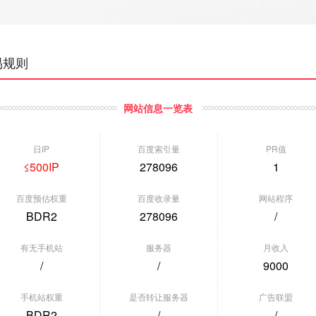
易规则
网站信息一览表
日IP
百度索引量
PR值
≤500IP
278096
1
百度预估权重
百度收录量
网站程序
BDR2
278096
/
有无手机站
服务器
月收入
/
/
9000
垂直行业] 导航站 爱站双...
[其他] 必应权5，秒收...
[其他] 爱站双
手机站权重
是否转让服务器
广告联盟
重:BDR0
权重:BDR0
权重:BDR3
BDR2
/
/