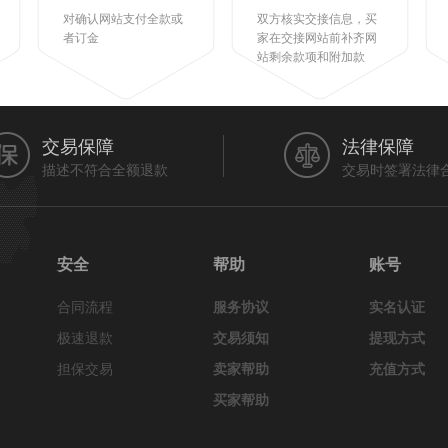
对确认网站支付全款或
双方核实交接信息，买
者订金
家在交接网站前补齐网
站剩余款项和附加款
交易保障
法律保障
描述不符合全额退款
交易时签署法律
安全
帮助
账号
合同流程
服务协议
实名认证
极速退款
交易须知
提现方式
担保交易
卖家帮助
充值方式
买家帮助