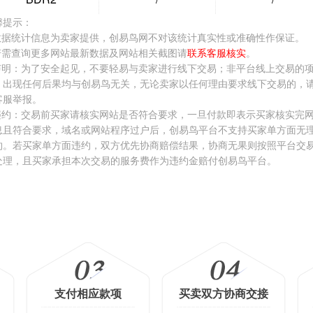
格:
￥50000.00
价格:
￥12000.00
价格:
￥60000
馨提示：
看看 >
去看看 >
去看看 >
.数据统计信息为卖家提供，创易鸟网不对该统计真实性或准确性作保证。
.若需查询更多网站最新数据及网站相关截图请
联系客服核实
。
.声明：为了安全起见，不要轻易与卖家进行线下交易；非平台线上交易的
，出现任何后果均与创易鸟无关，无论卖家以任何理由要求线下交易的，
客服举报。
.违约：交易前买家请核实网站是否符合要求，一旦付款即表示买家核实完
息且符合要求，域名或网站程序过户后，创易鸟平台不支持买家单方面无
约。若买家单方面违约，双方优先协商赔偿结果，协商无果则按照平台交
处理，且买家承担本次交易的服务费作为违约金赔付创易鸟平台。
支付相应款项
买卖双方协商交接