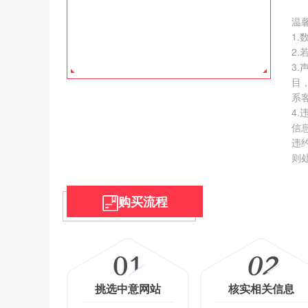
价
温
去
1
2
3
目
系
4
信
违
则
购买流程
挑选中意网站
核实相关信息