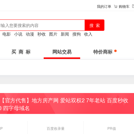
我的订单
购物车
：
电影
小说
动漫
秒收
图片
新闻
搜狗
收入
买 商 标
网站交易
特价商标
【官方代售】地方房产网 爱站双权2 7年老站 百度秒收
00 四字母域名
IP
百度收录量
PR值