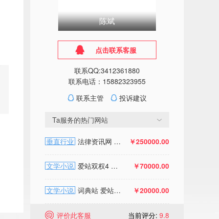
陈斌
点击联系客服
联系QQ:3412361880
联系电话：15882323955
联系主管
投诉建议
Ta服务的热门网站
垂直行业
法律资讯网 站长工具百度权重2跟4流量一万多，PHP系统
￥250000.00
文学小说
爱站双权4 阅读站 百度收录253w
￥70000.00
文学小说
词典站 爱站权2 移动权4
￥20000.00
评价此客服
当前评分:
9.8