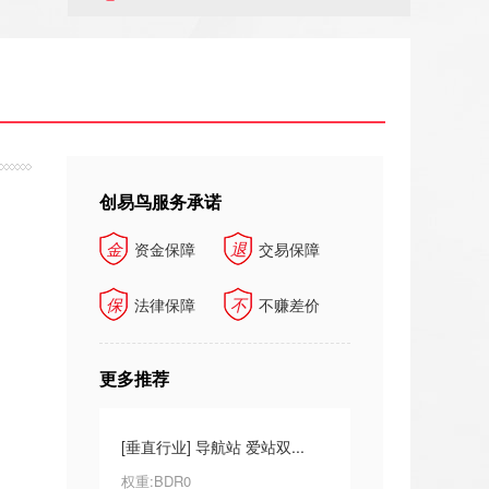
创易鸟服务承诺
金
退
资金保障
交易保障
保
不
法律保障
不赚差价
更多推荐
权3导航...
[垂直行业] 导航站 爱站双...
[其他] 必应权5，秒收...
权重:BDR0
权重:BDR0