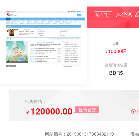
风俗网 爱
地方门户
日IP
>10000IP
百度预估权重
BDR5
出售价格：
120000.00
性价首选
￥
网站编号：
2019081317383482119
发