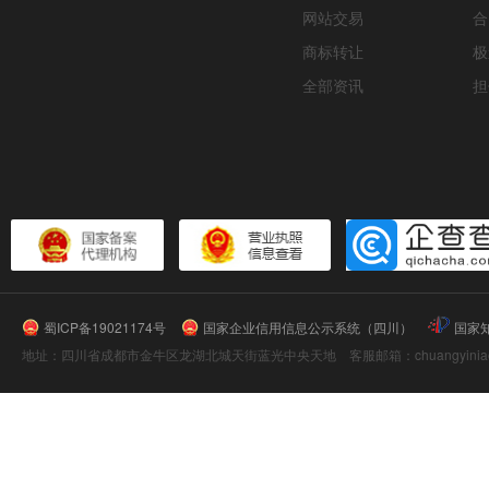
网站交易
合
商标转让
极
全部资讯
担
蜀ICP备19021174号
国家企业信用信息公示系统（四川）
国家
地址：四川省成都市金牛区龙湖北城天街蓝光中央天地 客服邮箱：chuangyiniao@16