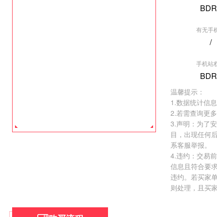
BDR
有无手
/
[垂直行业] 爱
手机站
权重:BDR2
BDR
价格:
￥26000.
温馨提示：
去看看 >
1.数据统计信
2.若需查询更
3.声明：为了
目，出现任何
系客服举报。
4.违约：交易
信息且符合要
违约。若买家
则处理，且买