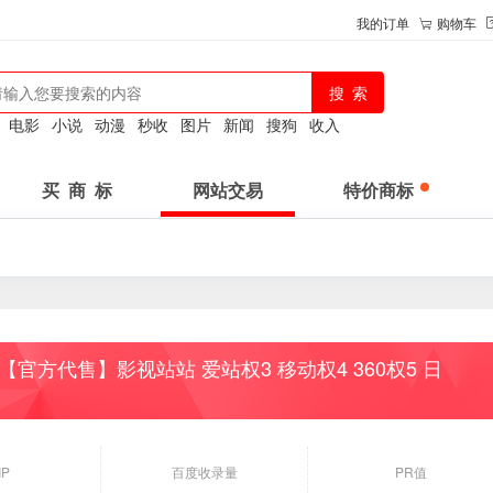
我的订单
购物车
：
电影
小说
动漫
秒收
图片
新闻
搜狗
收入
买 商 标
网站交易
特价商标
【官方代售】影视站站 爱站权3 移动权4 360权5 日
IP
百度收录量
PR值