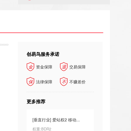
创易鸟服务承诺
金
退
资金保障
交易保障
保
不
法律保障
不赚差价
更多推荐
 创易鸟交易
[垂直行业] 爱站权2 移动...
[垂直行业] 创易鸟交易
权重:BDR2
权重:BDR0