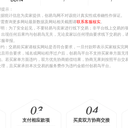
格:
￥26000.00
价格:
￥1248.00
价格:
￥3500.
馨提示：
看看 >
去看看 >
去看看 >
.数据统计信息为卖家提供，创易鸟网不对该统计真实性或准确性作保证。
.若需查询更多网站最新数据及网站相关截图请
联系客服核实
。
.声明：为了安全起见，不要轻易与卖家进行线下交易；非平台线上交易的
，出现任何后果均与创易鸟无关，无论卖家以任何理由要求线下交易的，
客服举报。
.违约：交易前买家请核实网站是否符合要求，一旦付款即表示买家核实完
息且符合要求，域名或网站程序过户后，创易鸟平台不支持买家单方面无
约。若买家单方面违约，双方优先协商赔偿结果，协商无果则按照平台交
处理，且买家承担本次交易的服务费作为违约金赔付创易鸟平台。
支付相应款项
买卖双方协商交接