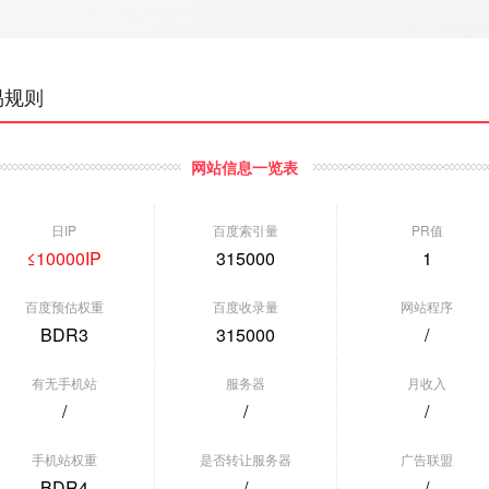
易规则
网站信息一览表
日IP
百度索引量
PR值
≤10000IP
315000
1
百度预估权重
百度收录量
网站程序
BDR3
315000
/
有无手机站
服务器
月收入
/
/
/
垂直行业] 爱站权2 移动...
[垂直行业] 创易鸟交易
[垂直行业]
手机站权重
是否转让服务器
广告联盟
重:BDR2
权重:BDR0
权重:BDR0
BDR4
/
/