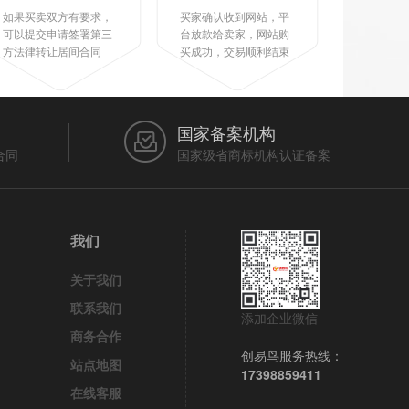
如果买卖双方有要求，
买家确认收到网站，平
可以提交申请签署第三
台放款给卖家，网站购
方法律转让居间合同
买成功，交易顺利结束
国家备案机构
合同
国家级省商标机构认证备案
我们
关于我们
联系我们
添加企业微信
商务合作
创易鸟服务热线：
站点地图
17398859411
在线客服