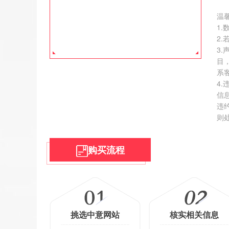
价
温
去
1
2
3
目
系
4
信
违
则
购买流程
挑选中意网站
核实相关信息