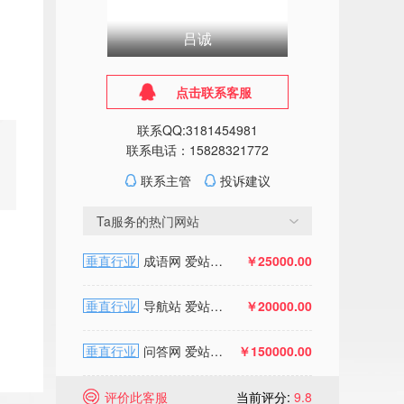
吕诚
点击联系客服
联系QQ:3181454981
联系电话：15828321772
联系主管
投诉建议
Ta服务的热门网站
垂直行业
成语网 爱站双权1 百度收录9.7W+ 多年建站历史
￥25000.00
垂直行业
导航站 爱站双权2 百度收录10W+ 多年建站历史 周收录
￥20000.00
垂直行业
问答网 爱站权4移动权4 百度收录215w
￥150000.00
评价此客服
当前评分:
9.8