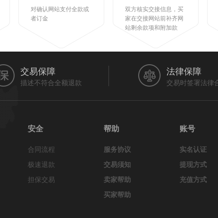
对确认网站支付全款或
双方核实交接信息，买
者订金
家在交接网站前补齐网
站剩余款项和附加款
交易保障
法律保障
描述不符合全额退款
交易时签署法律
安全
帮助
账号
合同流程
服务协议
实名认证
极速退款
交易须知
提现方式
担保交易
卖家帮助
充值方式
买家帮助