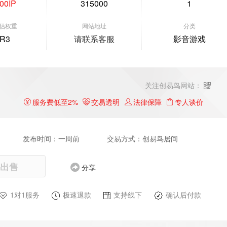
00IP
315000
1
估权重
网站地址
分类
R3
请联系客服
影音游戏
关注创易鸟网站：
服务费低至2%
交易透明
法律保障
专人谈价
发布时间：一周前
交易方式：创易鸟居间
出售
分享
1对1服务
极速退款
支持线下
确认后付款