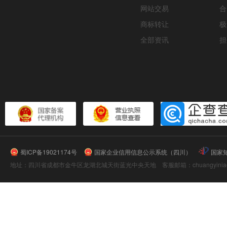
网站交易
合
商标转让
极
全部资讯
担
蜀ICP备19021174号
国家企业信用信息公示系统（四川）
国家
地址：四川省成都市金牛区龙湖北城天街蓝光中央天地 客服邮箱：chuangyiniao@16