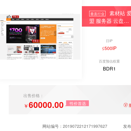
素材站 爱
垂直行业
盟 服务器 云盘…
日IP
≤500IP
百度预估权重
BDR1
出售价格：
60000.00
性价首选
￥
网站编号：
2019072212171997627
发