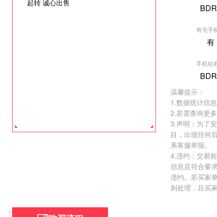
起转 诚心出售
BDR
有无手
有
[垂直行业] 爱
手机站
权重:BDR2
BDR
价格:
￥26000.
温馨提示：
去看看 >
1.数据统计信
2.若需查询更
3.声明：为了
目，出现任何
系客服举报。
4.违约：交易
信息且符合要
违约。若买家
则处理，且买